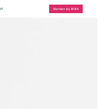
ct
Werken bij BINX