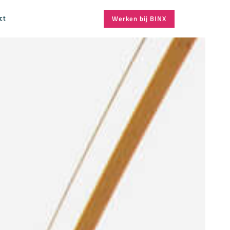
ct
Werken bij BINX