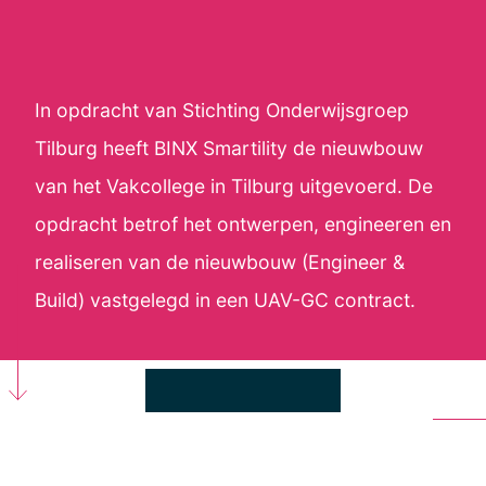
In opdracht van Stichting Onderwijsgroep
Tilburg heeft BINX Smartility de nieuwbouw
van het Vakcollege in Tilburg uitgevoerd. De
opdracht betrof het ontwerpen, engineeren en
realiseren van de nieuwbouw (Engineer &
Build) vastgelegd in een UAV-GC contract.
De nieuwbouw is fysiek gekoppeld aan het
bestaande ROC gebouw. Het vakcollege is
een beroepsgerichte VMBO school en zal ca.