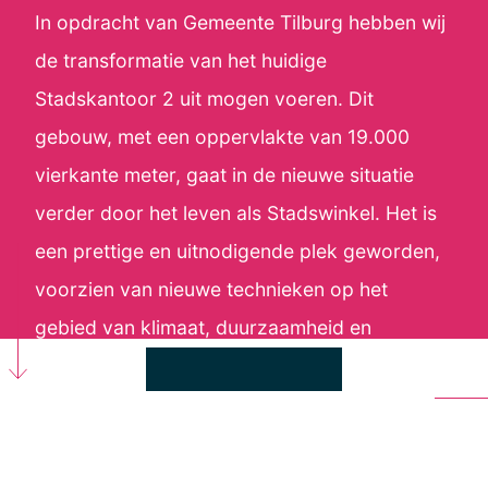
In opdracht van Gemeente Tilburg hebben wij
de transformatie van het huidige
Stadskantoor 2 uit mogen voeren. Dit
gebouw, met een oppervlakte van 19.000
vierkante meter, gaat in de nieuwe situatie
verder door het leven als Stadswinkel. Het is
een prettige en uitnodigende plek geworden,
voorzien van nieuwe technieken op het
gebied van klimaat, duurzaamheid en
hergebruik van materialen.